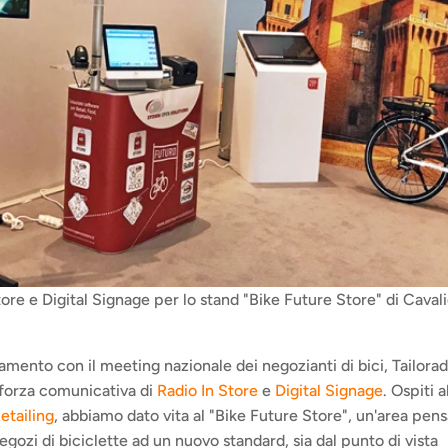
ore e Digital Signage per lo stand "Bike Future Store" di Cavalie
amento con il meeting nazionale dei negozianti di bici, Tailoradi
 forza comunicativa di 
Radio In Store
 e 
Digital Signage
etailing
, abbiamo dato vita al "Bike Future Store", un'area pens
egozi di biciclette ad un nuovo standard, sia dal punto di vista 