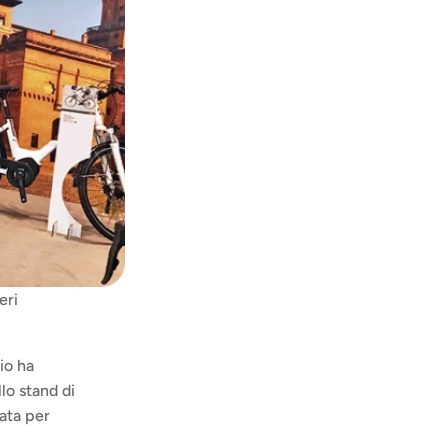
ri 
o ha 
. Ospiti allo stand di 
ata per 