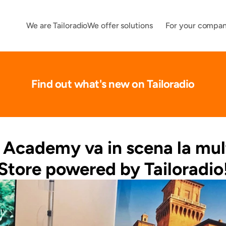
We are Tailoradio
We offer solutions
For your compa
Find out what's new on Tailoradio
i Academy va in scena la mult
Store powered by Tailoradio