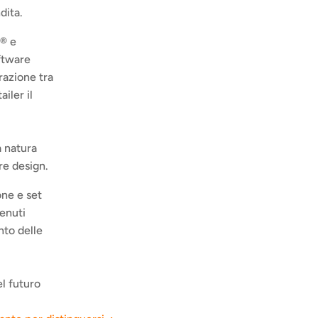
dita. 
® e 
ftware 
azione tra 
ler il 
 natura 
re design. 
e e set 
enuti 
to delle 
l futuro 