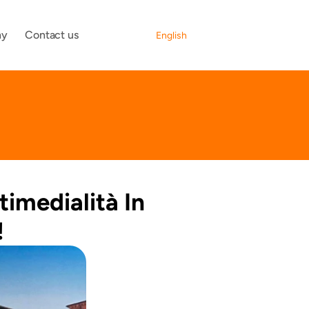
Select Language
ny
Contact us
English
imedialità In 
!