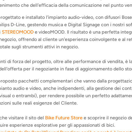
ttenimento che dell'efficacia della comunicazione nel punto ven
ogettato e installato l'impianto audio-video, con difusori Bose
ilips D-Line, gestendo musica e Digital Signage con i nostri so
 
STEREOMOOD 
e videoMOOD. Il risultato è una perfetta integr
negozio, offrendo al cliente un'esperienza coinvolgente e al retai
otale sugli strumenti attivi in negozio.
ti di forza del progetto, oltre alle performance di vendita, è la
ell'offerta per il negoziante in fase di aggiornamento dello sto
oposto pacchetti complementari che vanno dalla progettazion
pianto audio e video, anche indipendenti, alla gestione dei cont
 visual o entrambi), per rendere possibile un perfetto adattamen
zioni sulle reali esigenze del Cliente.
he visitare il sito del 
Bike Future Store
 e scoprire il negozio de
uire esperienze esplorative per gli appassionati di bici.