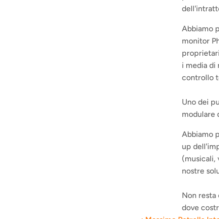
dell'intra
Abbiamo pr
monitor Ph
proprietari
i media di 
controllo t
Uno dei pun
modulare d
Abbiamo pr
up dell'im
(musicali,
nostre solu
Non resta c
dove costr