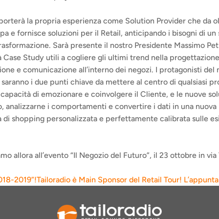
 porterà la propria esperienza come Solution Provider che da ol
pa e fornisce soluzioni per il Retail, anticipando i bisogni di un 
rasformazione. Sarà presente il nostro Presidente Massimo Petr
Case Study utili a cogliere gli ultimi trend nella progettazione,
ione e comunicazione all’interno dei negozi. I protagonisti del n
 saranno i due punti chiave da mettere al centro di qualsiasi pr
la capacità di emozionare e coinvolgere il Cliente, e le nuove sol
, analizzarne i comportamenti e convertire i dati in una nuova 
 di shopping personalizzata e perfettamente calibrata sulle es
mo allora all’evento “Il Negozio del Futuro”, il 23 ottobre in via
2018-2019”!
Tailoradio è Main Sponsor del Retail Tour! L’appuntam