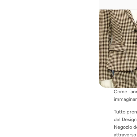
Come l’ann
immaginano
Tutto pront
del Design.
Negozio del
attraverso 