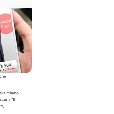
che 
lla Milano 
cena “Il 
e, 