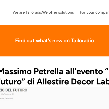
We are Tailoradio
We offer solutions
For your compa
Find out what's new on Tailoradio
 Massimo Petrella all’evento “
uturo” di Allestire Decor La