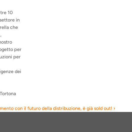
tre 10 
settore in 
ella che 
 
ostro 
ogetto per 
uzioni per 
igenze dei 
 Tortona 
ento con il futuro della distribuzione, è già sold out! ›