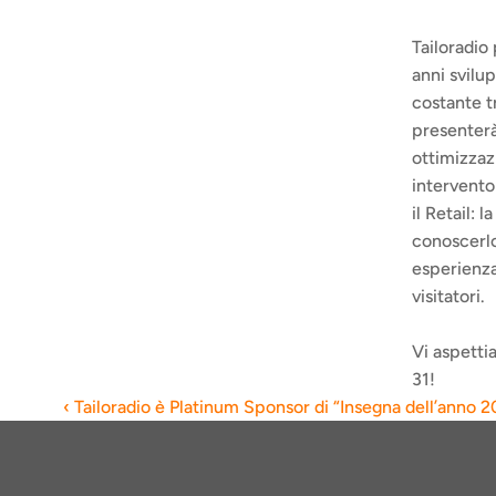
Tailoradio
anni svilup
costante t
presenterà 
ottimizzaz
intervento
il Retail: 
conoscerlo
esperienza
visitatori.
Vi aspettia
31!
‹ Tailoradio è Platinum Sponsor di “Insegna dell’anno 