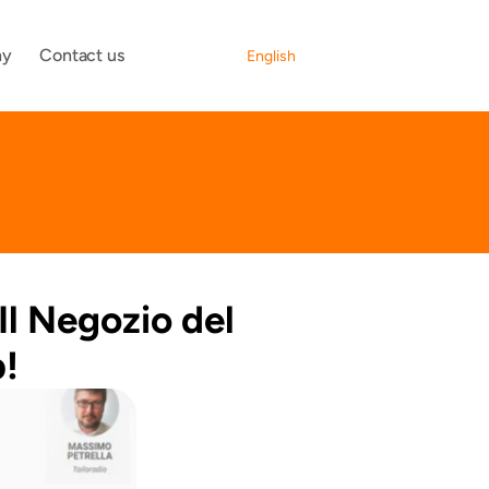
Select Language
ny
Contact us
English
Il Negozio del 
b!