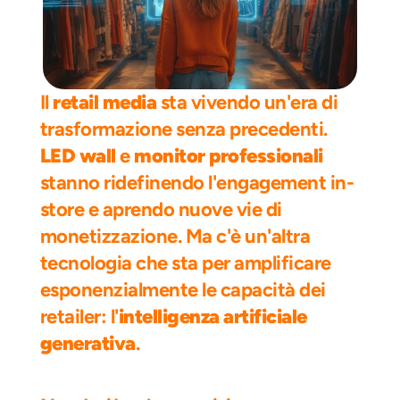
Il 
retail media
 sta vivendo un'era di 
trasformazione senza precedenti. 
LED wall
 e 
monitor professionali
stanno ridefinendo l'engagement in-
store e aprendo nuove vie di 
monetizzazione. Ma c'è un'altra 
tecnologia che sta per amplificare 
esponenzialmente le capacità dei 
retailer: l'
intelligenza artificiale 
generativa
.