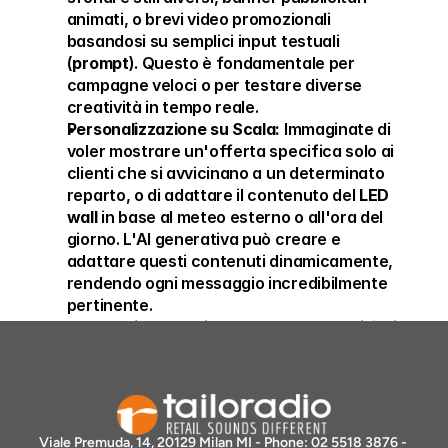
animati, o brevi video promozionali 
basandosi su semplici input testuali 
(
prompt
). Questo è fondamentale per 
campagne veloci o per testare diverse 
creatività in tempo reale.
Personalizzazione su Scala:
 Immaginate di 
voler mostrare un'offerta specifica solo ai 
clienti che si avvicinano a un determinato 
reparto, o di adattare il contenuto del 
LED 
wall
 in base al meteo esterno o all'ora del 
giorno. L'AI generativa può creare e 
adattare questi contenuti dinamicamente, 
rendendo ogni messaggio incredibilmente 
pertinente.
A/B Testing Velocizzato:
 Con la capacità di 
generare innumerevoli varianti di un 
annuncio in pochi secondi, i retailer 
possono testare diverse versioni di un 
messaggio pubblicitario sui propri schermi 
in-store, identificando rapidamente quali 
Viale Premuda, 14, 20129 Milan MI - Phone: 02 5518 3876 - 