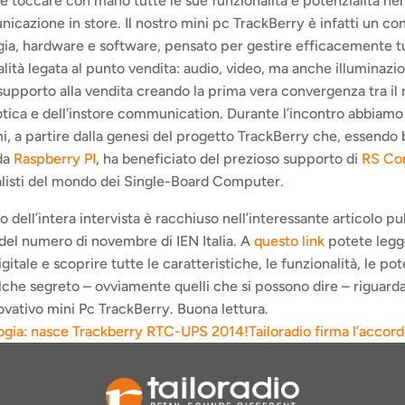
e toccare con mano tutte le sue funzionalità e potenzialità ne
nicazione in store. Il nostro mini pc TrackBerry è infatti un co
gia, hardware e software, pensato per gestire efficacemente tut
lità legata al punto vendita: audio, video, ma anche illuminazio
 supporto alla vendita creando la prima vera convergenza tra il
tica e dell'instore communication. Durante l’incontro abbiamo 
mi, a partire dalla genesi del progetto TrackBerry che, essendo 
da 
Raspberry PI
, ha beneficiato del prezioso supporto di 
RS Co
alisti del mondo dei Single-Board Computer. 
o dell’intera intervista è racchiuso nell’interessante articolo pu
del numero di novembre di IEN Italia. A 
questo link
 potete legge
gitale e scoprire tutte le caratteristiche, le funzionalità, le pote
che segreto – ovviamente quelli che si possono dire – riguardant
ovativo mini Pc TrackBerry. Buona lettura.
ologia: nasce Trackberry RTC-UPS 2014!
Tailoradio firma l’accor