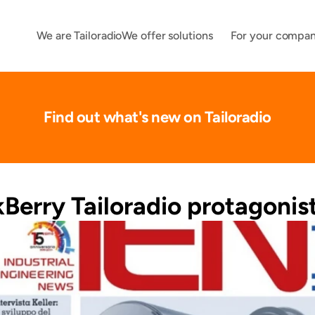
We are Tailoradio
We offer solutions
For your compa
Find out what's new on Tailoradio
Berry Tailoradio protagonista