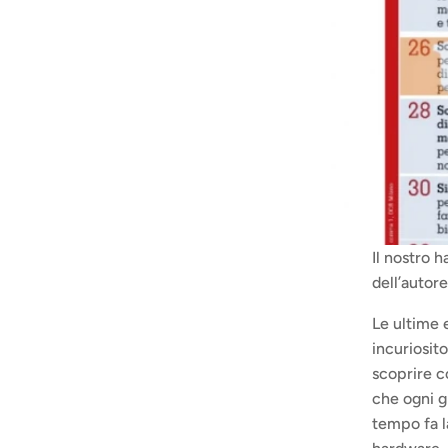
Il nostro h
dell’autor
Le ultime 
incuriosito
scoprire co
che ogni g
tempo fa l