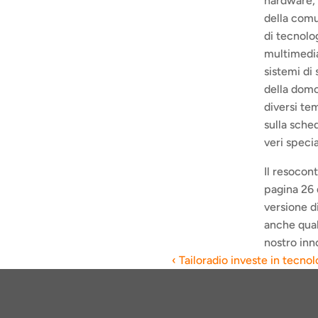
hardware, 
della comu
di tecnolo
multimedia
sistemi di
della domo
diversi te
sulla sche
veri speci
Il resocont
pagina 26 
versione di
anche qual
nostro inn
‹ Tailoradio investe in tecn