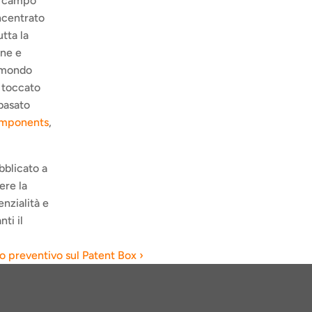
l campo 
ncentrato 
ta la 
ne e 
 mondo 
toccato 
basato 
mponents
, 
bblicato a 
re la 
nzialità e 
i il 
do preventivo sul Patent Box ›