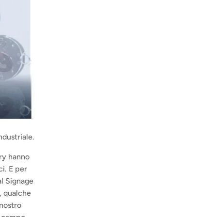
ndustriale.
ry hanno 
i. E per 
al Signage 
, qualche 
nostro 