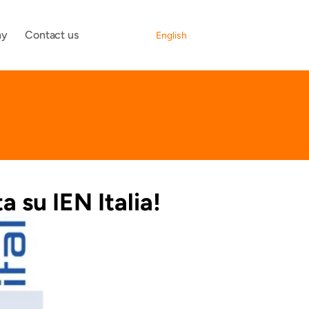
Select Language
ny
Contact us
English
 su IEN Italia!