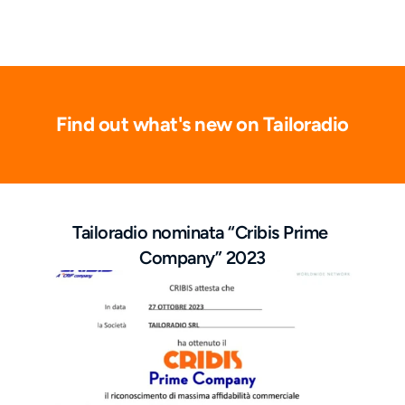
Find out what's new on Tailoradio
Tailoradio nominata “Cribis Prime 
Company” 2023