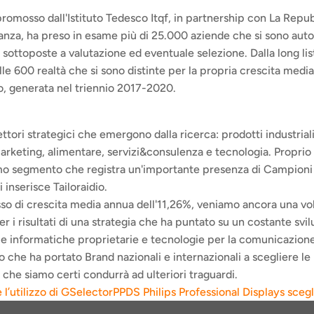
promosso dall'Istituto Tedesco Itqf, in partnership con La Repub
anza, ha preso in esame più di 25.000 aziende che si sono auto
sottoposte a valutazione ed eventuale selezione. Dalla long list i
lle 600 realtà che si sono distinte per la propria crescita media
to, generata nel triennio 2017-2020.
ttori strategici che emergono dalla ricerca: prodotti industriali,
rketing, alimentare, servizi&consulenza e tecnologia. Proprio i
mo segmento che registra un'importante presenza di Campioni d
i inserisce Tailoraidio.
so di crescita media annua dell'11,26%, veniamo ancora una vol
r i risultati di una strategia che ha puntato su un costante svil
e informatiche proprietarie e tecnologie per la comunicazione
o che ha portato Brand nazionali e internazionali a scegliere le 
e che siamo certi condurrà ad ulteriori traguardi.
e l’utilizzo di GSelector
PPDS Philips Professional Displays scegl