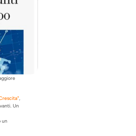
aggiore 
Crescita"
, 
anti. Un 
 un 