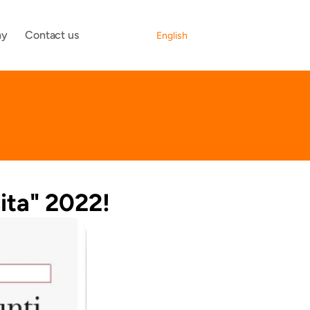
Select Language
ny
Contact us
English
ita" 2022!