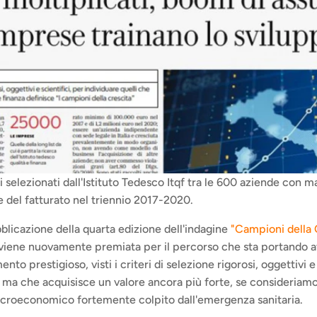
i selezionati dall'Istituto Tedesco Itqf tra le 600 aziende con m
 del fatturato nel triennio 2017-2020.
blicazione della quarta edizione dell'indagine 
"Campioni della 
 viene nuovamente premiata per il percorso che sta portando av
nto prestigioso, visti i criteri di selezione rigorosi, oggettivi e 
i, ma che acquisisce un valore ancora più forte, se consideriamo
croeconomico fortemente colpito dall'emergenza sanitaria.