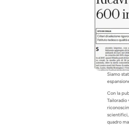
Siamo stat
espansione
Con la pub
Tailoradio
riconoscime
scientific
quadro ma