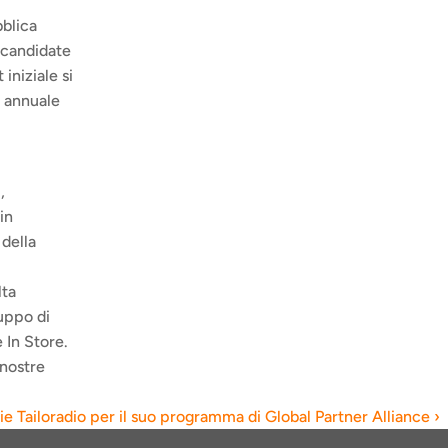
blica 
candidate 
niziale si 
 annuale 
 
n 
ella 
ta 
uppo di 
 In Store.
nostre 
ie Tailoradio per il suo programma di Global Partner Alliance ›