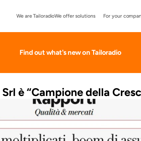
We are Tailoradio
We offer solutions
For your compa
Find out what's new on Tailoradio
o Srl è “Campione della Cresc