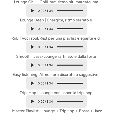
Lounge Chill | Chill-out, ritmo più marcato, ma 
sempre morbido e piacevole.
0:00
/
1:34
Lounge Deep | Energica, ritmo serrato e 
movimento
0:00
/
1:34
RnB | Voci soul/R&B per una playlist elegante e di 
carattere.
0:00
/
1:34
Smooth | Jazz-Lounge raffinato e dalla forte 
identità sonora.
0:00
/
1:34
Easy listening| Atmosfere discrete e suggestive, 
con ritmi morbidi
0:00
/
1:34
 Trip-Hop | Lounge con sonorità trip-hop, 
alternativa e ricercata
0:00
/
1:34
 Master Playlist | Lounge + TripHop + Bossa + Jazz