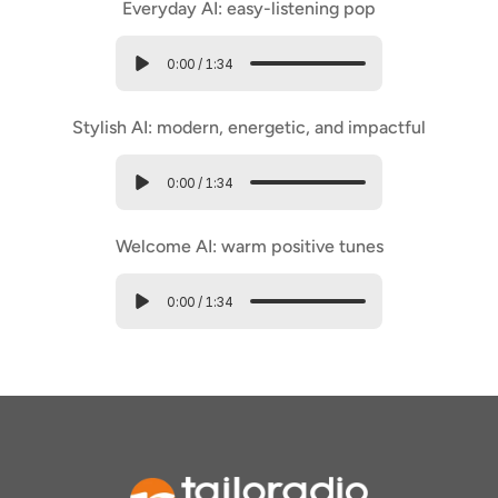
Everyday AI: easy-listening pop
0:00
/
1:34
Stylish AI: modern, energetic, and impactful
0:00
/
1:34
Welcome AI: warm positive tunes
0:00
/
1:34