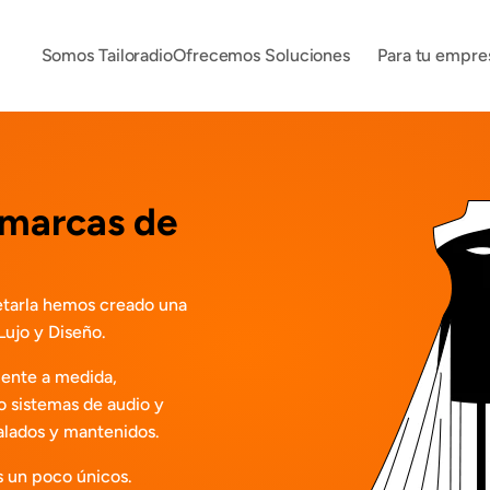
Somos Tailoradio
Ofrecemos Soluciones
Para tu empre
 marcas de 
etarla hemos creado una 
Lujo y Diseño.
ente a medida, 
 sistemas de audio y 
alados y mantenidos.
s un poco únicos.